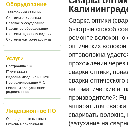
Сварка оптик
Оборудование
Калининград
Телефонные станции
Системы радиосвязи
Сварка оптики (сва
Сетевое оборудование
быстрый способ сое
Пассивное оборудование
Системы видеонаблюдения
ремонте волоконно-
Системы контроля доступа
оптических волокон
оптоволокна удаетс
Услуги
прохождении через 
Построение СКС
сварки оптики, пон
IT-Аутсорсинг
Видеонаблюдение и СКУД
сварки оптического
Программирование АТС
автоматические апп
Ремонт и обслуживание
радиостанций
производителей: Fuj
аппарат для сварки 
Лицензионное ПО
сваривать волокна,
Операционные системы
(затухание на сварн
Офисные приложения