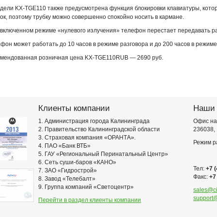
дели KX-TGE110 также предусмотрена функция блокировки клавиатуры, кото
ок, поэтому трубку можно совершенно спокойно носить в кармане.
включенном режиме «нулевого излучения» телефон перестает передавать р
фон может работать до 10 часов в режиме разговора и до 200 часов в режим
омендованная розничная цена KX-TGE110RUB — 2690 руб.
Клиенты компании
Наши 
1. Администрация города Калининграда
Офис на
2. Правительство Калининградской области
236038, 
3. Страховая компания «ОРАНТА».
Режим ра
4. ПАО «Банк ВТБ»
5. ГАУ «Региональный Перинатальный Центр»
6. Сеть суши-баров «КАНО»
Тел:
+7 
7. ЗАО «Гидрострой»
Факс:
+7
8. Завод «Телебалт»
9. Группа компаний «Светоцентр»
sales@cit
support@c
Перейти в раздел клиенты компании