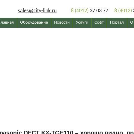
sales@city-link.ru
8 (4012)
37 03 77
8 (4012)
Главная
Оборудование
Новости
Услуги
Софт
Портал
О
nasonic DECT KX-TGE110 – хорошо видно, п