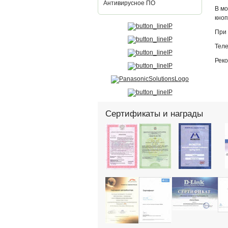
Антивирусное ПО
В мо
кноп
При 
Теле
Рек
Сертификаты и награды