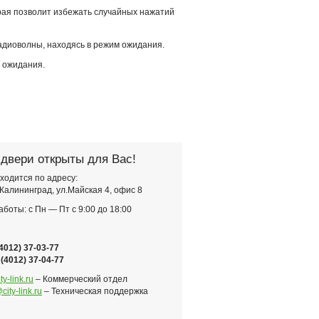
рая позволит избежать случайных нажатий
адиоволны, находясь в режим ожидания.
е ожидания.
двери открыты для Вас!
ходится по адресу:
Калининград, ул.Майская 4, офис 8
боты: с Пн — Пт с 9:00 до 18:00
(4012) 37-03-77
 (4012) 37-04-77
y-link.ru
– Коммерческий отдел
ity-link.ru
– Техническая поддержка