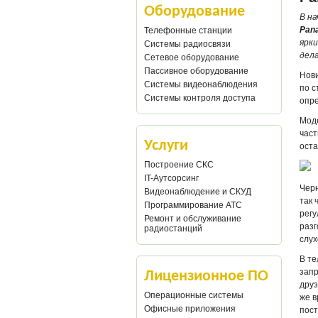
Оборудование
В н
Pan
Телефонные станции
ярки
Системы радиосвязи
дел
Сетевое оборудование
Пассивное оборудование
Нови
Системы видеонаблюдения
по с
Системы контроля доступа
опре
Моде
част
Услуги
оста
Построение СКС
IT-Аутсорсинг
Черн
Видеонаблюдение и СКУД
так 
Программирование АТС
регу
Ремонт и обслуживание
разг
радиостанций
слу
В те
запр
Лицензионное ПО
друз
Операционные системы
же в
Офисные приложения
пост