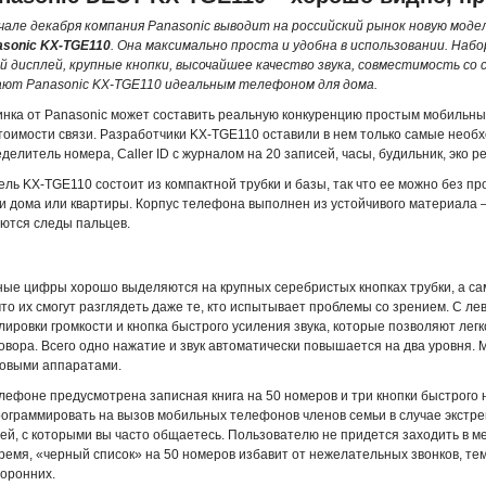
ачале декабря компания Panasonic выводит на российский рынок новую мо
asonic KX-TGE110
. Она максимально проста и удобна в использовании. Наб
й дисплей, крупные кнопки, высочайшее качество звука, совместимость со
ают Panasonic KX-TGE110 идеальным телефоном для дома.
нка от Panasonic может составить реальную конкуренцию простым мобильным
тоимости связи. Разработчики KX-TGE110 оставили в нем только самые необ
делитель номера, Caller ID с журналом на 20 записей, часы, будильник, эко ре
ль KX-TGE110 состоит из компактной трубки и базы, так что ее можно без п
и дома или квартиры. Корпус телефона выполнен из устойчивого материала –
ются следы пальцев.
ые цифры хорошо выделяются на крупных серебристых кнопках трубки, а са
что их смогут разглядеть даже те, кто испытывает проблемы со зрением. С л
лировки громкости и кнопка быстрого усиления звука, которые позволяют лег
овора. Всего одно нажатие и звук автоматически повышается на два уровня.
ховыми аппаратами.
лефоне предусмотрена записная книга на 50 номеров и три кнопки быстрого
ограммировать на вызов мобильных телефонов членов семьи в случае экстр
ей, с которыми вы часто общаетесь. Пользователю не придется заходить в ме
ремя, «черный список» на 50 номеров избавит от нежелательных звонков, те
оронних.