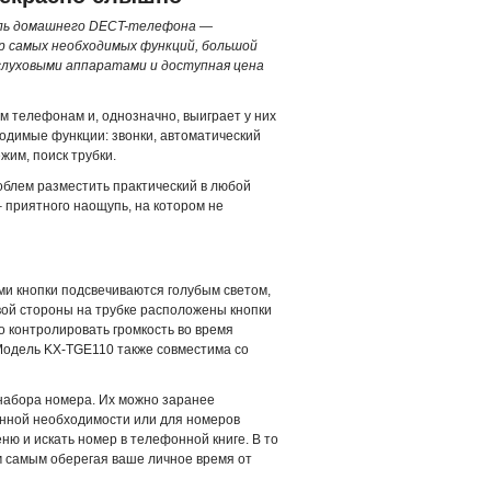
дель домашнего DECT-телефона —
ор самых необходимых функций, большой
 слуховыми аппаратами и доступная цена
 телефонам и, однозначно, выиграет у них
ходимые функции: звонки, автоматический
жим, поиск трубки.
роблем разместить практический в любой
 приятного наощупь, на котором не
ми кнопки подсвечиваются голубым светом,
евой стороны на трубке расположены кнопки
ко контролировать громкость во время
 Модель KX-TGE110 также совместима со
 набора номера. Их можно заранее
енной необходимости или для номеров
ню и искать номер в телефонной книге. В то
м самым оберегая ваше личное время от